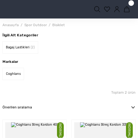
Anasayfa
Spor Outdoor
Bisiklet
İlgili Alt Kategoriler
Bagaj Lastikleri
(2)
Markalar
Coghlans
Toplam 2 ürün
İNDİRİMLİ
İNDİRİMLİ