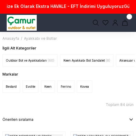
ze Ek Olarak Ekstra HAVALE - EFT İndirimi Uyguluyoruz
Güvenli Al
Anasayfa
Ayakkabı ve Botlar
İlgili Alt Kategoriler
Outdoor Bot ve Ayakkabıları
(60)
Keen Ayakkabı Bot Sandalet
(8)
Aksesuar v
Markalar
Bestard
Evolite
Keen
Ferrino
Kovea
Toplam 84 ürün