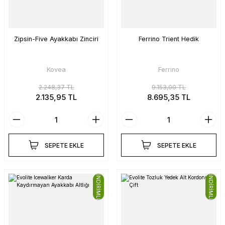
Zipsin-Five Ayakkabı Zinciri
Ferrino Trient Hedik
Kovea
Ferrino
2.248,37 TL
9.153,00 TL
2.135,95 TL
8.695,35 TL
SEPETE EKLE
SEPETE EKLE
İNDİRİMLİ
İNDİRİMLİ