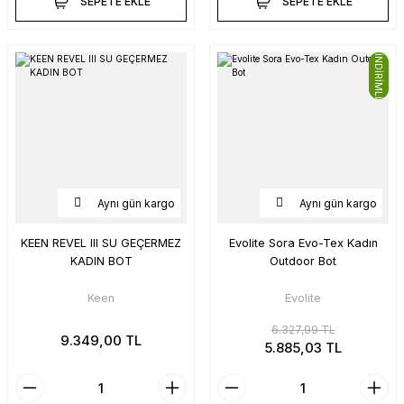
SEPETE EKLE
SEPETE EKLE
İNDİRİMLİ
Aynı gün kargo
Aynı gün kargo
KEEN REVEL III SU GEÇERMEZ
Evolite Sora Evo-Tex Kadın
KADIN BOT
Outdoor Bot
Keen
Evolite
6.327,99 TL
9.349,00 TL
5.885,03 TL