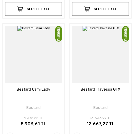
SEPETE EKLE
SEPETE EKLE
İNDİRİMLİ
İNDİRİMLİ
Bestard Cami Lady
Bestard Travessa GTX
Bestard
Bestard
9.372,22 TL
13.333,97 TL
8.903,61 TL
12.667,27 TL