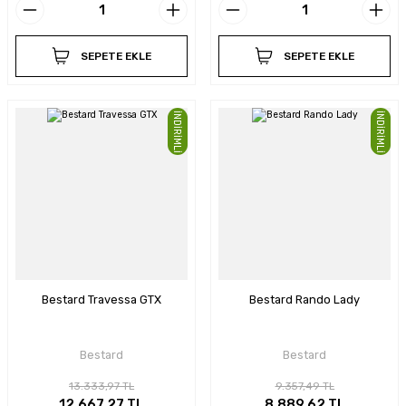
SEPETE EKLE
SEPETE EKLE
İNDİRİMLİ
İNDİRİMLİ
Bestard Travessa GTX
Bestard Rando Lady
Bestard
Bestard
13.333,97 TL
9.357,49 TL
12.667,27 TL
8.889,62 TL