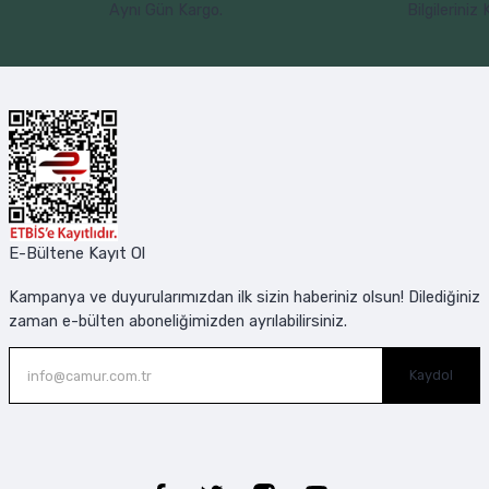
Aynı Gün Kargo.
Bilgileriniz
E-Bültene Kayıt Ol
Kampanya ve duyurularımızdan ilk sizin haberiniz olsun! Dilediğiniz
zaman e-bülten aboneliğimizden ayrılabilirsiniz.
Kaydol