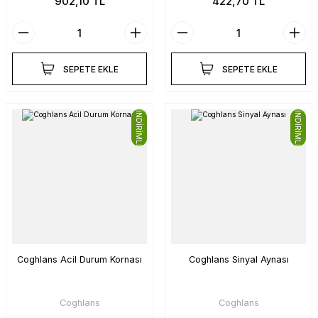
902,10 TL
422,70 TL
SEPETE EKLE
SEPETE EKLE
İNDİRİMLİ
İNDİRİMLİ
Coghlans Acil Durum Kornası
Coghlans Sinyal Aynası
Coghlans
Coghlans