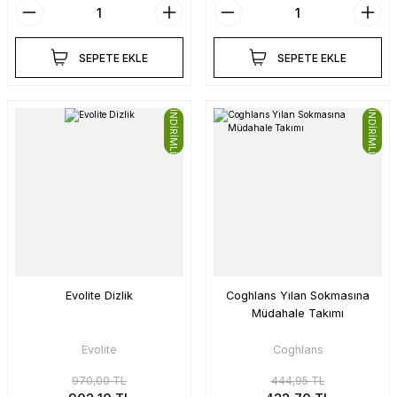
SEPETE EKLE
SEPETE EKLE
İNDİRİMLİ
İNDİRİMLİ
Evolite Dizlik
Coghlans Yılan Sokmasına
Müdahale Takımı
Evolite
Coghlans
970,00 TL
444,95 TL