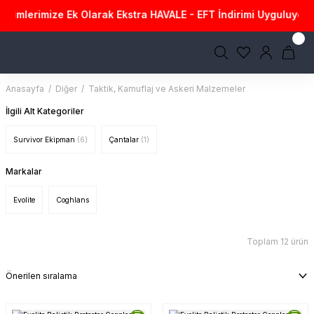
irimlerimize Ek Olarak Ekstra HAVALE - EFT İndirimi Uyguluyoruz
G
Anasayfa
Diğer
Taktik, Kamuflaj ve Askeri Malzemeler
İlgili Alt Kategoriler
Survivor Ekipman
(6)
Çantalar
(1)
Markalar
Evolite
Coghlans
Toplam 12 ürün