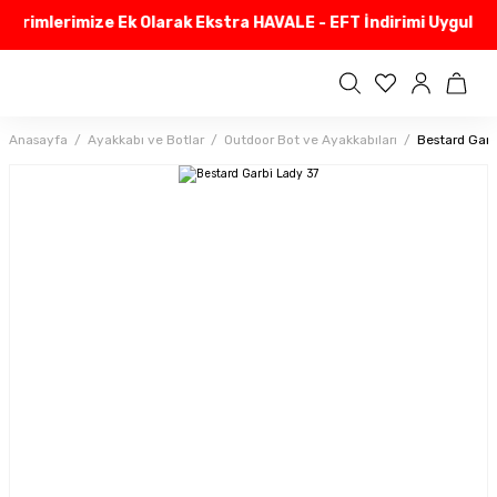
dirimlerimize Ek Olarak Ekstra HAVALE - EFT İndirimi Uyguluyo
Anasayfa
Ayakkabı ve Botlar
Outdoor Bot ve Ayakkabıları
Bestard Garb