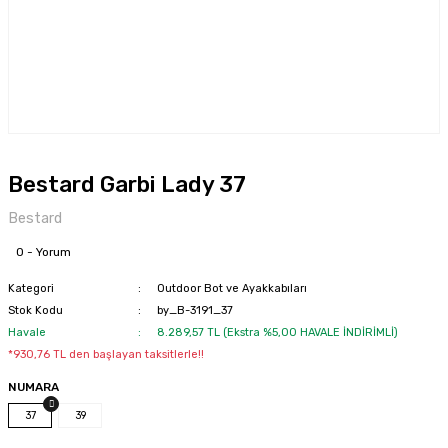
Bestard Garbi Lady 37
Bestard
0 - Yorum
Kategori
Outdoor Bot ve Ayakkabıları
Stok Kodu
by_B-3191_37
Havale
8.289,57 TL (Ekstra %5,00 HAVALE İNDİRİMLİ)
*930,76 TL den başlayan taksitlerle!!
NUMARA
37
39