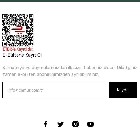
E-Bültene Kayıt Ol
Kampanya ve duyurularımızdan ilk sizin haberiniz olsun! Dilediğiniz
zaman e-bülten aboneliğimizden ayrılabilirsiniz.
Kaydol