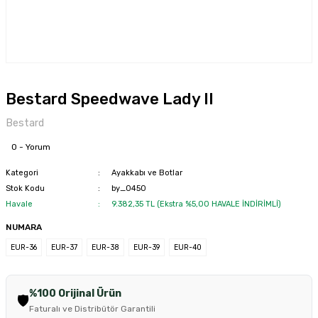
Bestard Speedwave Lady II
Bestard
0 - Yorum
Kategori
Ayakkabı ve Botlar
Stok Kodu
by_0450
Havale
9.382,35 TL (Ekstra %5,00 HAVALE İNDİRİMLİ)
NUMARA
EUR-36
EUR-37
EUR-38
EUR-39
EUR-40
%100 Orijinal Ürün
🛡️
Faturalı ve Distribütör Garantili