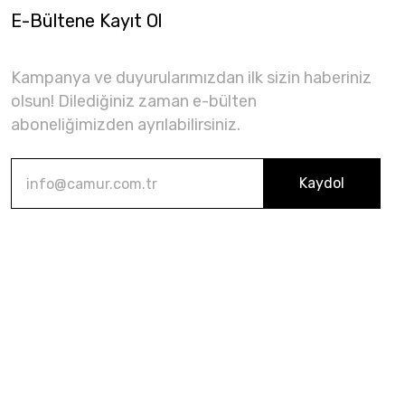
E-Bültene Kayıt Ol
Kampanya ve duyurularımızdan ilk sizin haberiniz
olsun! Dilediğiniz zaman e-bülten
aboneliğimizden ayrılabilirsiniz.
Kaydol