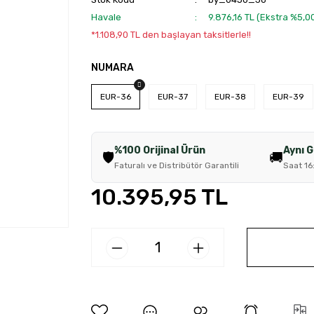
Havale
9.876,16 TL (Ekstra %5,
*1.108,90 TL den başlayan taksitlerle!!
NUMARA
EUR-36
EUR-37
EUR-38
EUR-39
%100 Orijinal Ürün
Aynı 
🛡️
🚚
Faturalı ve Distribütör Garantili
Saat 16
10.395,95 TL