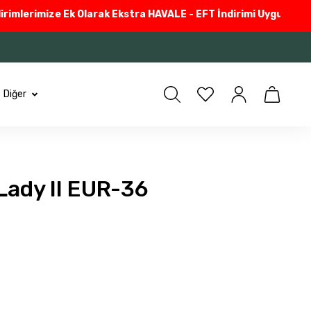
lerimize Ek Olarak Ekstra HAVALE - EFT İndirimi Uyguluyoruz
Gü
Diğer
ady II EUR-36