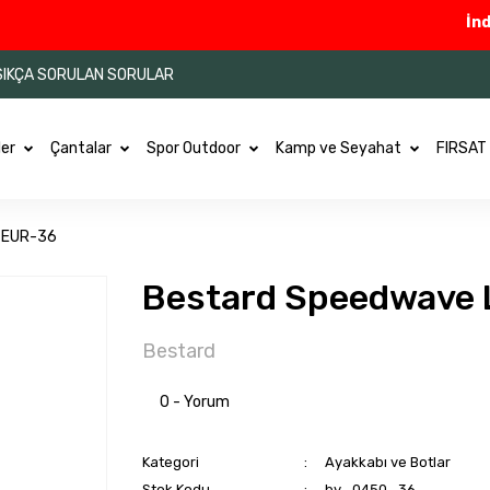
İndirim
SIKÇA SORULAN SORULAR
ler
Çantalar
Spor Outdoor
Kamp ve Seyahat
FIRSAT
I EUR-36
Bestard Speedwave L
Bestard
0 - Yorum
Kategori
Ayakkabı ve Botlar
Stok Kodu
by_0450_36