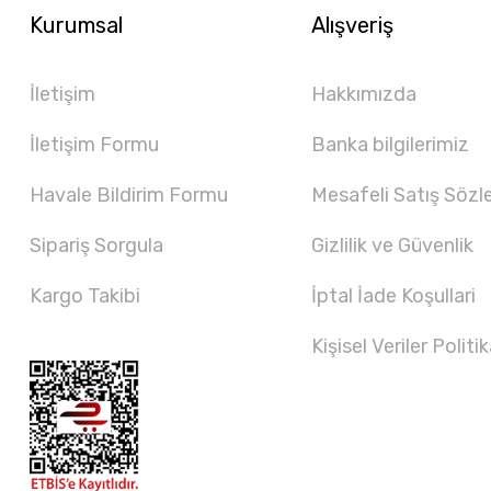
Kurumsal
Alışveriş
İletişim
Hakkımızda
İletişim Formu
Banka bilgilerimiz
Havale Bildirim Formu
Mesafeli Satış Sözl
Sipariş Sorgula
Gizlilik ve Güvenlik
Kargo Takibi
İptal İade Koşullari
Kişisel Veriler Politik