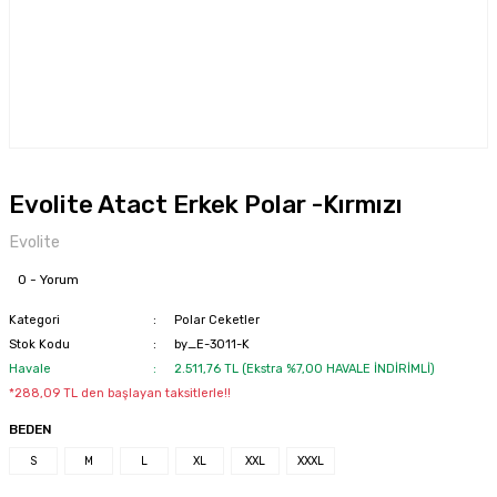
Evolite Atact Erkek Polar -Kırmızı
Evolite
0 - Yorum
Kategori
Polar Ceketler
Stok Kodu
by_E-3011-K
Havale
2.511,76 TL (Ekstra %7,00 HAVALE İNDİRİMLİ)
*288,09 TL den başlayan taksitlerle!!
BEDEN
S
M
L
XL
XXL
XXXL