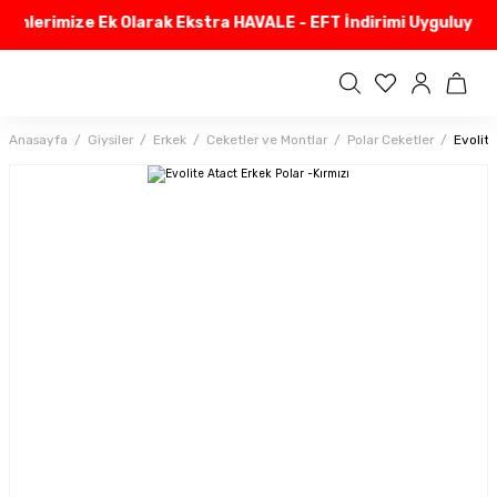
rimlerimize Ek Olarak Ekstra HAVALE - EFT İndirimi Uyguluyoru
Anasayfa
Giysiler
Erkek
Ceketler ve Montlar
Polar Ceketler
Evolite