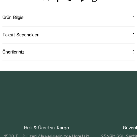
Ürün Bilgisi
Taksit Seçenekleri
Önerileriniz
Hızlı & Ücretsiz Kargo
Güvenli
1500 TL & Üzeri Alışverişlerinizde Ücretsiz
256Bit SSL Sertif