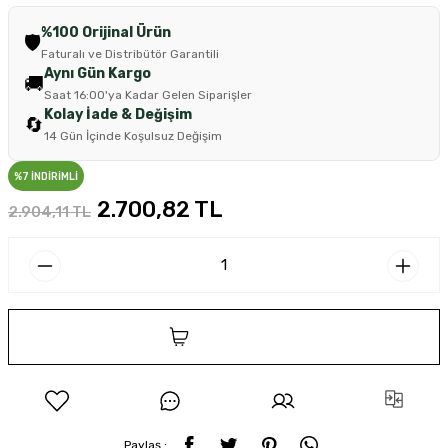
%100 Orijinal Ürün
🛡️
Faturalı ve Distribütör Garantili
Aynı Gün Kargo
🚚
Saat 16:00'ya Kadar Gelen Siparişler
Kolay İade & Değişim
🔄
14 Gün İçinde Koşulsuz Değişim
%7 İNDİRİMLİ
2.700,82 TL
2.904,11 TL
SEPETE EKLE
Paylaş :