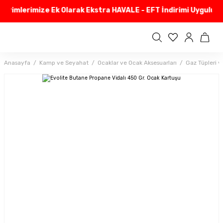
irimlerimize Ek Olarak Ekstra HAVALE - EFT İndirimi Uyguluyor
Anasayfa
Kamp ve Seyahat
Ocaklar ve Ocak Aksesuarları
Gaz Tüpleri v