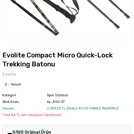
Evolite Compact Micro Quick-Lock
Trekking Batonu
Evolite
0 - Yorum
Kategori
Spor Outdoor
Stok Kodu
by_EVO-37
Havale
2.309,23 TL (Ekstra %7,00 HAVALE İNDİRİMLİ)
*264,86 TL den başlayan taksitlerle!!
%100 Orijinal Ürün