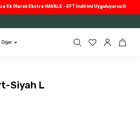
k Olarak Ekstra HAVALE - EFT İndirimi Uyguluyoruz
Güvenli Alış
Diğer
rt-Siyah L