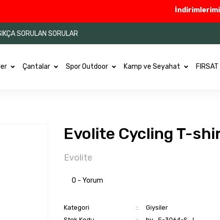
İndirimlerimize E
SIKÇA SORULAN SORULAR
ler
Çantalar
Spor Outdoor
Kamp ve Seyahat
FIRSAT
Evolite Cycling T-shi
Evolite
0 - Yorum
Kategori
Giysiler
Stok Kodu
by_E-3064-S_L