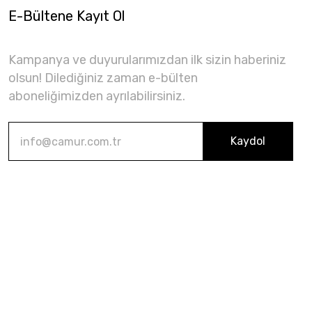
E-Bültene Kayıt Ol
Kampanya ve duyurularımızdan ilk sizin haberiniz
olsun! Dilediğiniz zaman e-bülten
aboneliğimizden ayrılabilirsiniz.
Kaydol