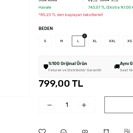
Havale
743,07 TL (Ekstra %7,00
*85,23 TL den başlayan taksitlerle!!
BEDEN
S
M
L
XL
XXL
XS
%100 Orijinal Ürün
Aynı 
🛡️
🚚
Faturalı ve Distribütör Garantili
Saat 16
799,00 TL