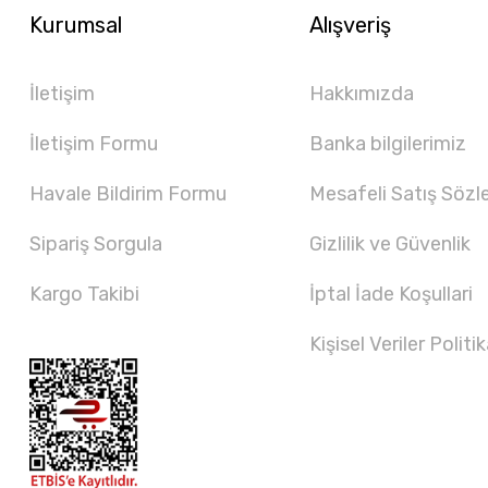
Kurumsal
Alışveriş
İletişim
Hakkımızda
İletişim Formu
Banka bilgilerimiz
Havale Bildirim Formu
Mesafeli Satış Sözl
Sipariş Sorgula
Gizlilik ve Güvenlik
Kargo Takibi
İptal İade Koşullari
Kişisel Veriler Politik