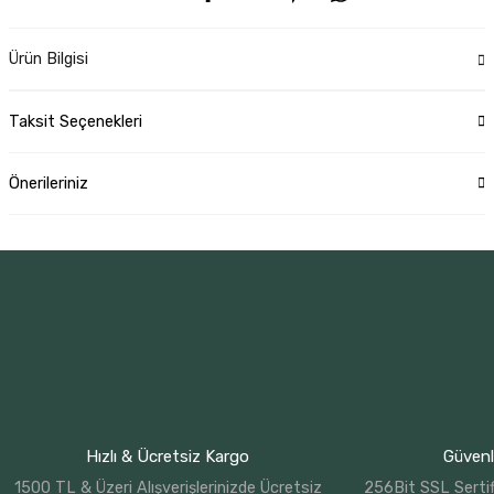
Ürün Bilgisi
Taksit Seçenekleri
Önerileriniz
Hızlı & Ücretsiz Kargo
Güvenli
1500 TL & Üzeri Alışverişlerinizde Ücretsiz
256Bit SSL Sertif