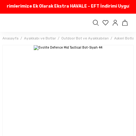
dirimlerimize Ek Olarak Ekstra HAVALE - EFT İndirimi Uyguluyo
Anasayfa
Ayakkabı ve Botlar
Outdoor Bot ve Ayakkabıları
Askeri Botlar