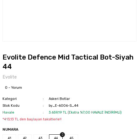
Evolite Defence Mid Tactical Bot-Siyah
44
Evolite
0 - Yorum
Kategori
Askeri Botlar
Stok Kodu
by_E-6006-S_44
Havale
3.659,19 TL (Ekstra %7,00 HAVALE İNDİRİMLİ)
*413,13 TL den başlayan taksitlerle!!
NUMARA
41
42
43
44
45