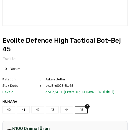
Evolite Defence High Tactical Bot-Bej
45
Evolite
0 - Yorum
Kategori
Askeri Botlar
Stok Kodu
by_E-6005-B_45
Havale
3.903,14 TL (Ekstra %7,00 HAVALE İNDİRİMLİ)
NUMARA
40
41
42
43
44
45
%100 Orijinal Ürün