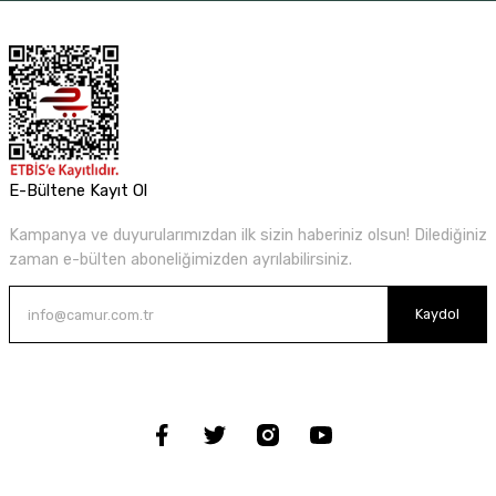
E-Bültene Kayıt Ol
Kampanya ve duyurularımızdan ilk sizin haberiniz olsun! Dilediğiniz
zaman e-bülten aboneliğimizden ayrılabilirsiniz.
Kaydol