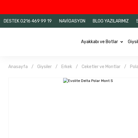
DESTEK 0216 469 99 19
NAVİGASYON
BLOG YAZILARIMIZ
Ayakkabı ve Botlar
Giysi
Anasayfa
Giysiler
Erkek
Ceketler ve Montlar
Pola