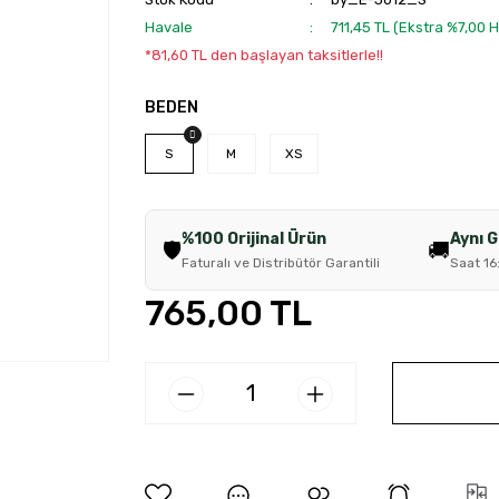
Havale
711,45 TL (Ekstra %7,00 
*81,60 TL den başlayan taksitlerle!!
BEDEN
S
M
XS
%100 Orijinal Ürün
Aynı 
🛡️
🚚
Faturalı ve Distribütör Garantili
Saat 16
765,00 TL