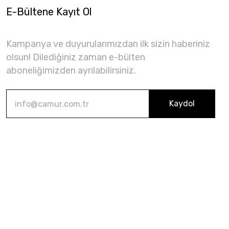
E-Bültene Kayıt Ol
Kampanya ve duyurularımızdan ilk sizin haberiniz
olsun! Dilediğiniz zaman e-bülten
aboneliğimizden ayrılabilirsiniz.
Kaydol