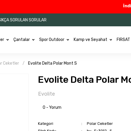
İndiriml
SIKÇA SORULAN SORULAR
ler
Çantalar
Spor Outdoor
Kamp ve Seyahat
FIRSAT
r Ceketler
Evolite Delta Polar Mont S
Evolite Delta Polar M
Evolite
0 - Yorum
Kategori
Polar Ceketler
Stok Kodu
by_E-3012_S