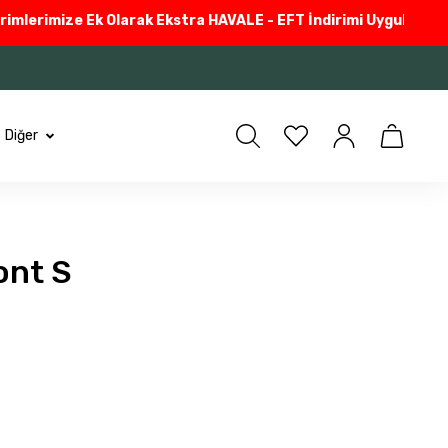
erimize Ek Olarak Ekstra HAVALE - EFT İndirimi Uyguluyoruz
Güv
Diğer
ont S