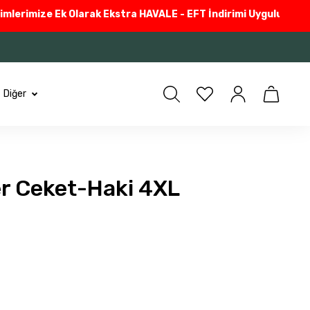
rimize Ek Olarak Ekstra HAVALE - EFT İndirimi Uyguluyoruz
Güve
Diğer
er Ceket-Haki 4XL