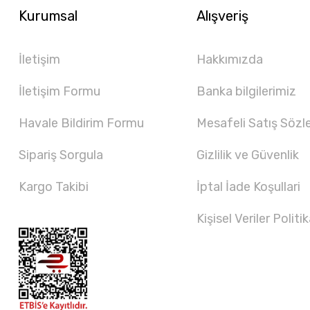
Kurumsal
Alışveriş
İletişim
Hakkımızda
İletişim Formu
Banka bilgilerimiz
Havale Bildirim Formu
Mesafeli Satış Sözl
Sipariş Sorgula
Gizlilik ve Güvenlik
Kargo Takibi
İptal İade Koşullari
Kişisel Veriler Politik