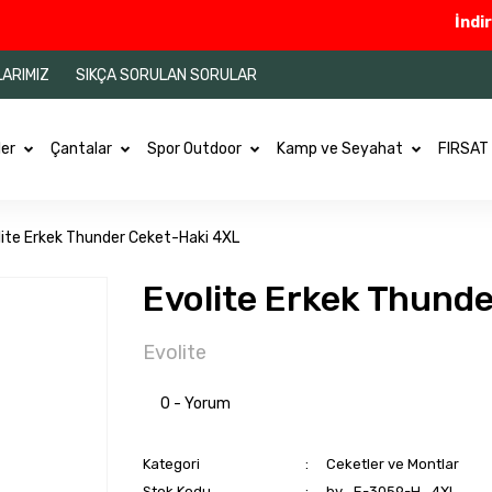
İndirimle
LARIMIZ
SIKÇA SORULAN SORULAR
ler
Çantalar
Spor Outdoor
Kamp ve Seyahat
FIRSAT
lite Erkek Thunder Ceket-Haki 4XL
Evolite Erkek Thund
Evolite
0 - Yorum
Kategori
Ceketler ve Montlar
Stok Kodu
by_E-3059-H_4XL