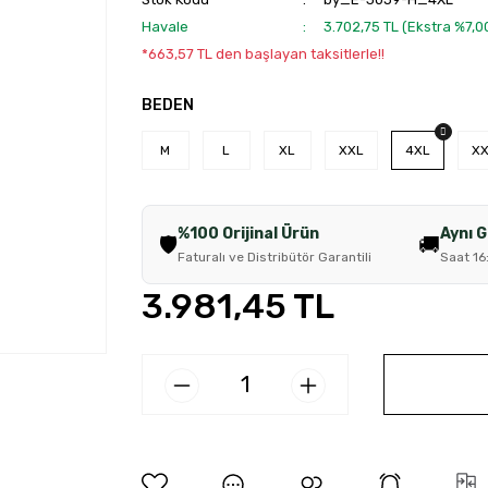
Havale
3.702,75 TL (Ekstra %7,
*663,57 TL den başlayan taksitlerle!!
BEDEN
M
L
XL
XXL
4XL
X
%100 Orijinal Ürün
Aynı 
🛡️
🚚
Faturalı ve Distribütör Garantili
Saat 16
3.981,45 TL