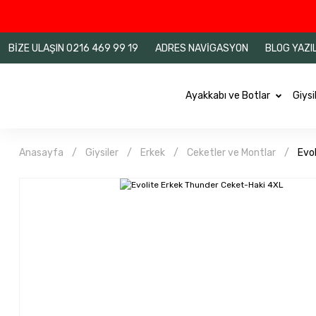
BİZE ULAŞIN 0216 469 99 19
ADRES NAVİGASYON
BLOG YAZI
Ayakkabı ve Botlar
Giysi
Anasayfa
Giysiler
Erkek
Ceketler ve Montlar
Evo