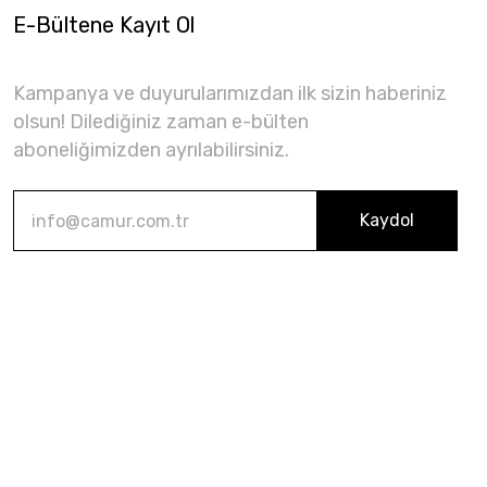
E-Bültene Kayıt Ol
Kampanya ve duyurularımızdan ilk sizin haberiniz
olsun! Dilediğiniz zaman e-bülten
aboneliğimizden ayrılabilirsiniz.
Kaydol