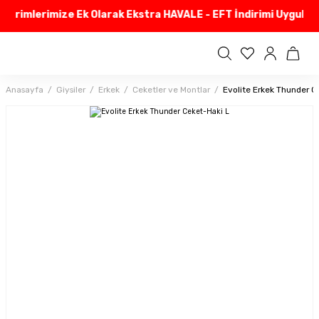
dirimlerimize Ek Olarak Ekstra HAVALE - EFT İndirimi Uyguluyo
Anasayfa
Giysiler
Erkek
Ceketler ve Montlar
Evolite Erkek Thunder C