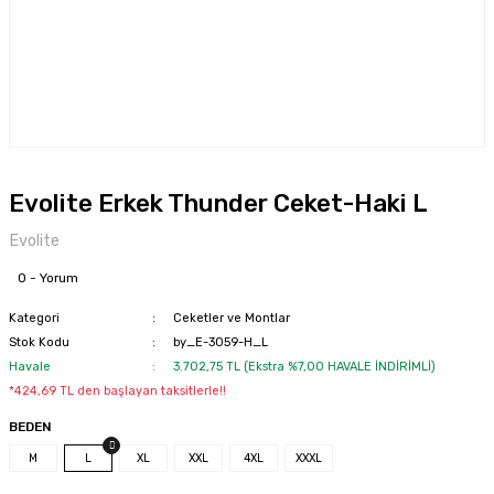
Evolite Erkek Thunder Ceket-Haki L
Evolite
0 - Yorum
Kategori
Ceketler ve Montlar
Stok Kodu
by_E-3059-H_L
Havale
3.702,75 TL (Ekstra %7,00 HAVALE İNDİRİMLİ)
*424,69 TL den başlayan taksitlerle!!
BEDEN
M
L
XL
XXL
4XL
XXXL