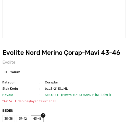
Evolite Nord Merino Çorap-Mavi 43-46
Evolite
0 - Yorum
Kategori
Çoraplar
Stok Kodu
by_E-2110_ML
Havale
372,00 TL (Ekstra %7,00 HAVALE İNDİRİMLİ)
*42,67 TL den başlayan taksitlerle!!
BEDEN
35-38
39-42
43-46