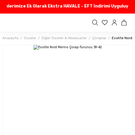
rimlerimize Ek Olarak Ekstra HAVALE - EFT İndirimi Uyguluyoru
Anasayfa
Giysiler
Diğer Giysiler & Aksesuarlar
Çoraplar
Evolite Nord