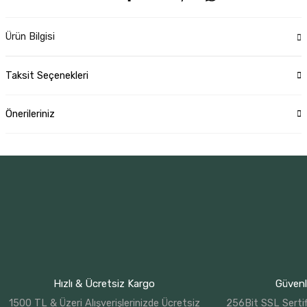
Ürün Bilgisi
Taksit Seçenekleri
Önerileriniz
Hızlı & Ücretsiz Kargo
Güvenli
1500 TL & Üzeri Alışverişlerinizde Ücretsiz
256Bit SSL Sertif