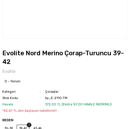
Evolite Nord Merino Çorap-Turuncu 39-
42
Evolite
0 - Yorum
Kategori
Çoraplar
Stok Kodu
by_E-2110-TM
Havale
372,00 TL (Ekstra %7,00 HAVALE İNDİRİMLİ)
*42,67 TL den başlayan taksitlerle!!
BEDEN
35-38
39-42
43-46