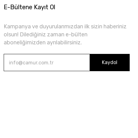
E-Bültene Kayıt Ol
Kampanya ve duyurularımızdan ilk sizin haberiniz
olsun! Dilediğiniz zaman e-bülten
aboneliğimizden ayrılabilirsiniz.
Kaydol