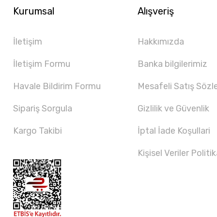
Kurumsal
Alışveriş
İletişim
Hakkımızda
İletişim Formu
Banka bilgilerimiz
Havale Bildirim Formu
Mesafeli Satış Sözl
Sipariş Sorgula
Gizlilik ve Güvenlik
Kargo Takibi
İptal İade Koşullari
Kişisel Veriler Politik