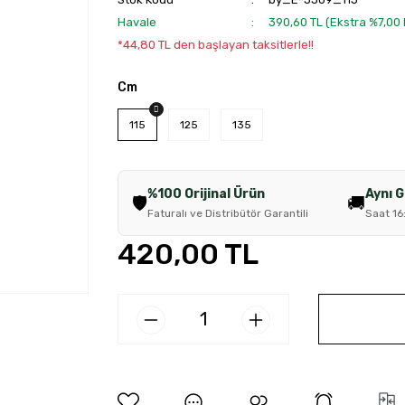
Havale
390,60 TL (Ekstra %7,00
*44,80 TL den başlayan taksitlerle!!
Cm
115
125
135
%100 Orijinal Ürün
Aynı 
🛡️
🚚
Faturalı ve Distribütör Garantili
Saat 16
420,00 TL