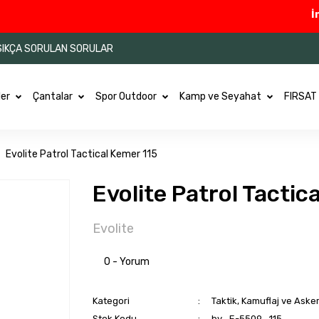
İndi
SIKÇA SORULAN SORULAR
ler
Çantalar
Spor Outdoor
Kamp ve Seyahat
FIRSAT
Evolite Patrol Tactical Kemer 115
Evolite Patrol Tactic
Evolite
0 - Yorum
Kategori
Taktik, Kamuflaj ve Aske
Stok Kodu
by_E-5509_115