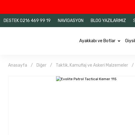
DESTEK 0216 469 99 19
NAVİGASYON
BLOG YAZILARIMIZ
Ayakkabı ve Botlar
Giysi
Anasayfa
Diğer
Taktik, Kamuflaj ve Askeri Malzemeler