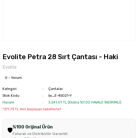
Evolite Petra 28 Sırt Çantası - Haki
Evolite
0 - Yorum
Kategori
Çantalar
Stok Kodu
by_E-45021-Y
Havale
3.241,01 TL (Ekstra %7,00 HAVALE İNDİRİMLİ)
*371,73 TL den başlayan taksitlerle!!
%100 Orijinal Ürün
🛡️
Faturalı ve Distribütör Garantili