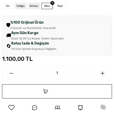
Gri
İndigo
Kırmızı
Mavi
Yeşil
%100 Orijinal Ürün
🛡️
Faturalı ve Distribütör Garantili
Aynı Gün Kargo
🚚
Saat 16:00'ya Kadar Gelen Siparişler
Kolay İade & Değişim
🔄
14 Gün İçinde Koşulsuz Değişim
1.100,00 TL
SEPETE EKLE