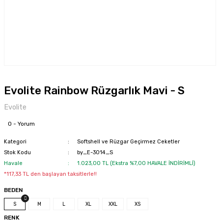
Evolite Rainbow Rüzgarlık Mavi - S
Evolite
0 - Yorum
Kategori
Softshell ve Rüzgar Geçirmez Ceketler
Stok Kodu
by_E-3014_S
Havale
1.023,00 TL (Ekstra %7,00 HAVALE İNDİRİMLİ)
*117,33 TL den başlayan taksitlerle!!
BEDEN
S
M
L
XL
XXL
XS
RENK