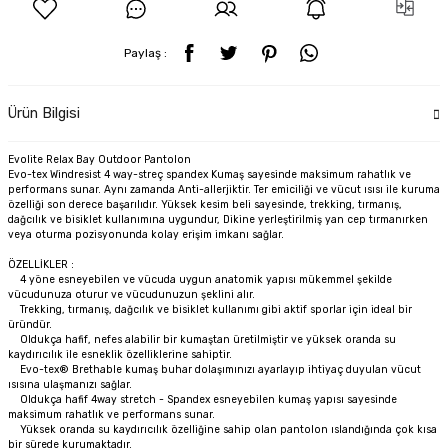
Paylaş :
Ürün Bilgisi
Evolite Relax Bay Outdoor Pantolon
Evo-tex Windresist 4 way-streç spandex Kumaş sayesinde maksimum rahatlık ve
performans sunar. Aynı zamanda Anti-allerjiktir. Ter emiciliği ve vücut ısısı ile kuruma
özelliği son derece başarılıdır. Yüksek kesim beli sayesinde, trekking, tırmanış,
dağcılık ve bisiklet kullanımına uygundur, Dikine yerleştirilmiş yan cep tırmanırken
veya oturma pozisyonunda kolay erişim imkanı sağlar.
ÖZELLİKLER :
4 yöne esneyebilen ve vücuda uygun anatomik yapısı mükemmel şekilde
vücudunuza oturur ve vücudunuzun şeklini alır.
Trekking, tırmanış, dağcılık ve bisiklet kullanımı gibi aktif sporlar için ideal bir
üründür.
Oldukça hafif, nefes alabilir bir kumaştan üretilmiştir ve yüksek oranda su
kaydırıcılık ile esneklik özelliklerine sahiptir.
Evo-tex® Brethable kumaş buhar dolaşımınızı ayarlayıp ihtiyaç duyulan vücut
ısısına ulaşmanızı sağlar.
Oldukça hafif 4way stretch - Spandex esneyebilen kumaş yapısı sayesinde
maksimum rahatlık ve performans sunar.
Yüksek oranda su kaydırıcılık özelliğine sahip olan pantolon ıslandığında çok kısa
bir sürede kurumaktadır.