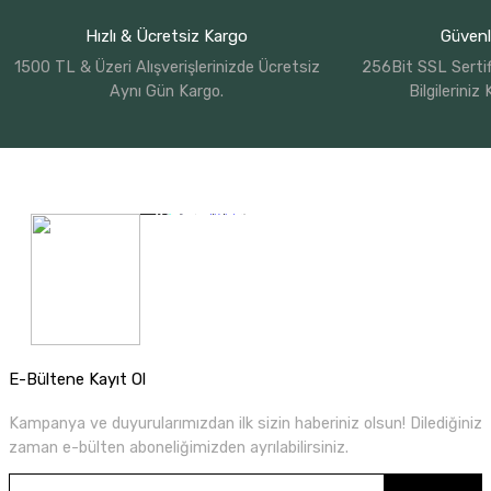
Hızlı & Ücretsiz Kargo
Güvenli
1500 TL & Üzeri Alışverişlerinizde Ücretsiz
256Bit SSL Sertif
Aynı Gün Kargo.
Bilgileriniz
E-Bültene Kayıt Ol
Kampanya ve duyurularımızdan ilk sizin haberiniz olsun! Dilediğiniz
zaman e-bülten aboneliğimizden ayrılabilirsiniz.