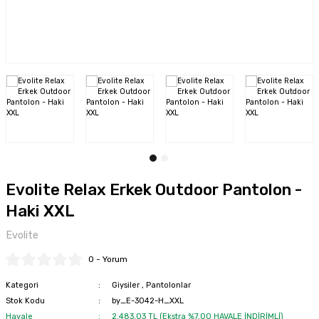
ları
Şapka ve Bereler
 ve Çaydanlıklar
Yağmurluk ve Pançolar
Tabletler
Evolite Relax Erkek Outdoor Pantolon -
Haki XXL
Evolite
0 - Yorum
Kategori
Giysiler
,
Pantolonlar
Stok Kodu
by_E-3042-H_XXL
Havale
2.483,03 TL (Ekstra %7,00 HAVALE İNDİRİMLİ)