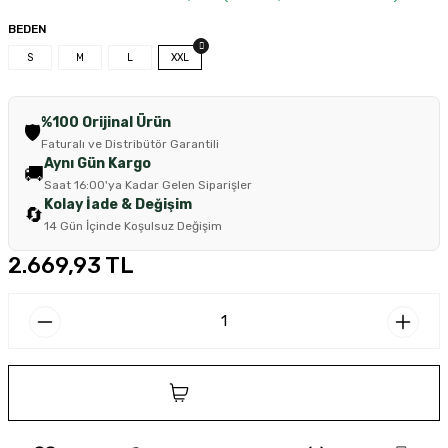
BEDEN
S
M
L
XXL
%100 Orijinal Ürün
🛡️
Faturalı ve Distribütör Garantili
Aynı Gün Kargo
🚚
Saat 16:00'ya Kadar Gelen Siparişler
Kolay İade & Değişim
🔄
14 Gün İçinde Koşulsuz Değişim
2.669,93 TL
SEPETE EKLE