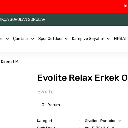
İndiri
SIKÇA SORULAN SORULAR
ler
Çantalar
Spor Outdoor
Kamp ve Seyahat
FIRSAT
 Kiremit M
Evolite Relax Erkek 
Evolite
0 - Yorum
Kategori
Giysiler
,
Pantolonlar
Stok Kodu
by_E-3042-K_M