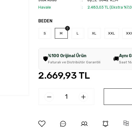
Havale
2.483,03 TL (Ekstra %7,
BEDEN
S
M
L
XL
XXL
XX
%100 Orijinal Ürün
Aynı 
🛡️
🚚
Faturalı ve Distribütör Garantili
Saat 16
2.669,93 TL