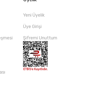
Yeni Üyelik
Üye Girişi
eşmesi
Şifremi Unuttum
ası