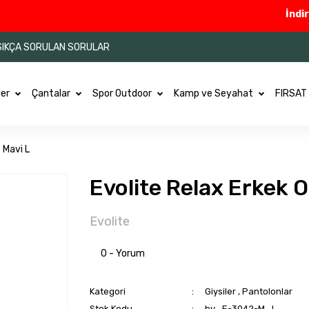
İndirimle
SIKÇA SORULAN SORULAR
ler
Çantalar
Spor Outdoor
Kamp ve Seyahat
FIRSAT
 Mavi L
Evolite Relax Erkek 
Evolite
0 - Yorum
Kategori
Giysiler
,
Pantolonlar
Stok Kodu
by_E-3042-M_L