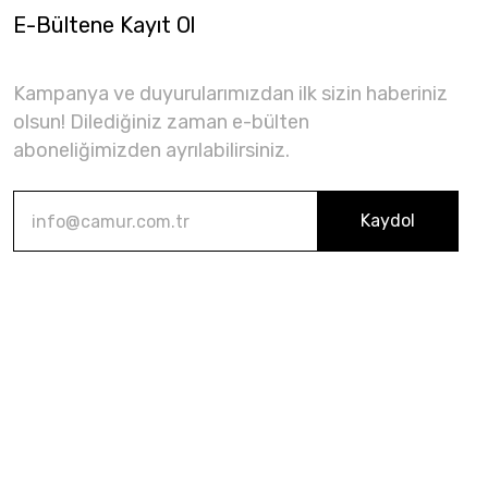
E-Bültene Kayıt Ol
Kampanya ve duyurularımızdan ilk sizin haberiniz
olsun! Dilediğiniz zaman e-bülten
aboneliğimizden ayrılabilirsiniz.
Kaydol