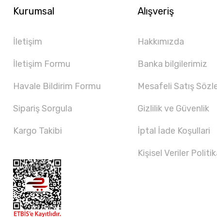
Kurumsal
Alışveriş
İletişim
Hakkımızda
İletişim Formu
Banka bilgilerimiz
Havale Bildirim Formu
Mesafeli Satış Sözl
Sipariş Sorgula
Gizlilik ve Güvenlik
Kargo Takibi
İptal İade Koşullari
Kişisel Veriler Politik