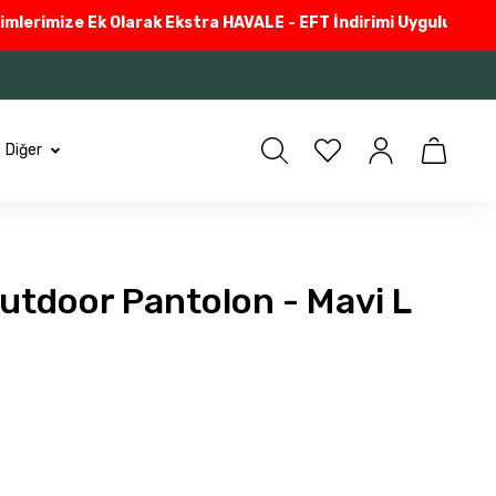
rimize Ek Olarak Ekstra HAVALE - EFT İndirimi Uyguluyoruz
Güve
Diğer
Outdoor Pantolon - Mavi L