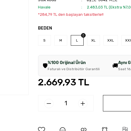
Havale
2.483,03 TL (Ekstra %7,
*284,79 TL den başlayan taksitlerle!!
BEDEN
S
M
L
XL
XXL
XX
%100 Orijinal Ürün
Aynı 
🛡️
🚚
Faturalı ve Distribütör Garantili
Saat 16
2.669,93 TL