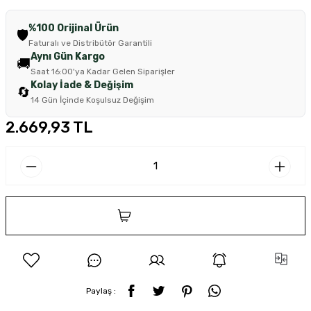
%100 Orijinal Ürün
🛡️
Faturalı ve Distribütör Garantili
Aynı Gün Kargo
🚚
Saat 16:00'ya Kadar Gelen Siparişler
Kolay İade & Değişim
🔄
14 Gün İçinde Koşulsuz Değişim
2.669,93 TL
SEPETE EKLE
Paylaş :