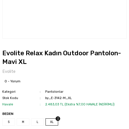
Evolite Relax Kadın Outdoor Pantolon-
Mavi XL
Evolite
0 - Yorum
Kategori
Pantolonlar
Stok Kodu
by_E-3142-M_XL
Havale
2.483,03 TL (Ekstra %7,00 HAVALE İNDİRİMLİ)
BEDEN
S
M
L
XL