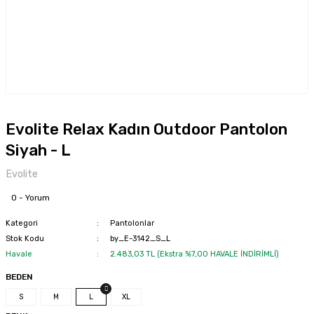
Evolite Relax Kadın Outdoor Pantolon
Siyah - L
Evolite
0 - Yorum
Kategori
Pantolonlar
Stok Kodu
by_E-3142_S_L
Havale
2.483,03 TL (Ekstra %7,00 HAVALE İNDİRİMLİ)
BEDEN
S
M
L
XL