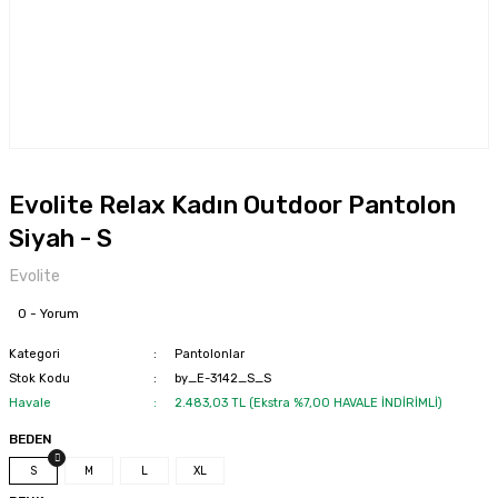
Evolite Relax Kadın Outdoor Pantolon
Siyah - S
Evolite
0 - Yorum
Kategori
Pantolonlar
Stok Kodu
by_E-3142_S_S
Havale
2.483,03 TL (Ekstra %7,00 HAVALE İNDİRİMLİ)
BEDEN
S
M
L
XL