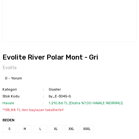
Evolite River Polar Mont - Gri
Evolite
0 - Yorum
Kategori
Giysiler
Stok Kodu
by_E-3045-G
Havale
1.210,86 TL (Ekstra %7,00 HAVALE İNDİRİMLİ)
*138,88 TL den başlayan taksitlerle!!
BEDEN
S
M
L
XL
XXL
XXXL