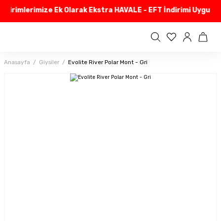
dirimlerimize Ek Olarak Ekstra HAVALE - EFT İndirimi Uyguluyo
Anasayfa
Giysiler
Evolite River Polar Mont - Gri