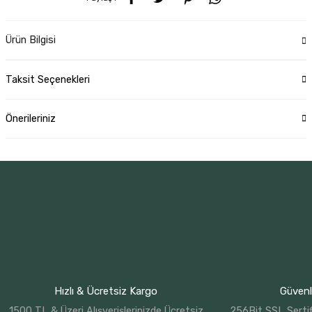
Ürün Bilgisi
Taksit Seçenekleri
Önerileriniz
Hızlı & Ücretsiz Kargo
Güvenli
1500 TL & Üzeri Alışverişlerinizde Ücretsiz
256Bit SSL Sertif