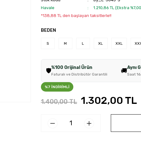
Havale
1.210,86 TL (Ekstra %7,0
*138,88 TL den başlayan taksitlerle!!
BEDEN
S
M
L
XL
XXL
XX
%100 Orijinal Ürün
Aynı 
🛡️
🚚
Faturalı ve Distribütör Garantili
Saat 16
%7 İNDİRİMLİ
1.302,00 TL
1.400,00 TL