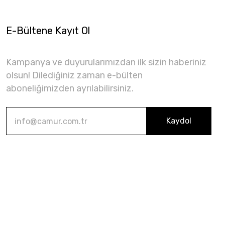
E-Bültene Kayıt Ol
Kampanya ve duyurularımızdan ilk sizin haberiniz
olsun! Dilediğiniz zaman e-bülten
aboneliğimizden ayrılabilirsiniz.
Kaydol