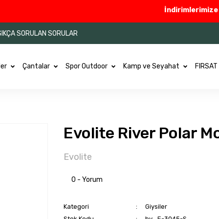
İndirimlerimize Ek O
SIKÇA SORULAN SORULAR
ler
Çantalar
Spor Outdoor
Kamp ve Seyahat
FIRSAT
Evolite River Polar M
Evolite
0 - Yorum
Kategori
Giysiler
Stok Kodu
by_E-3045-S