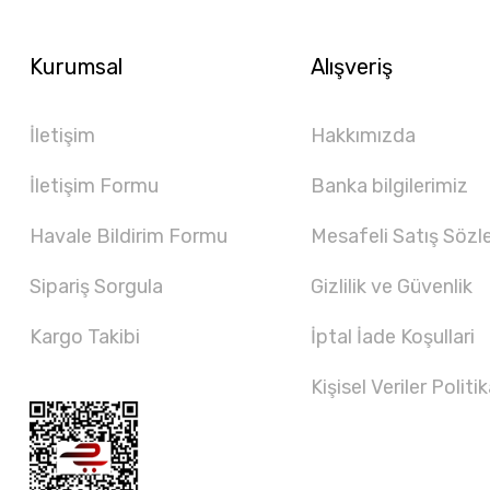
Kurumsal
Alışveriş
İletişim
Hakkımızda
İletişim Formu
Banka bilgilerimiz
Havale Bildirim Formu
Mesafeli Satış Sözl
Sipariş Sorgula
Gizlilik ve Güvenlik
Kargo Takibi
İptal İade Koşullari
Kişisel Veriler Politik