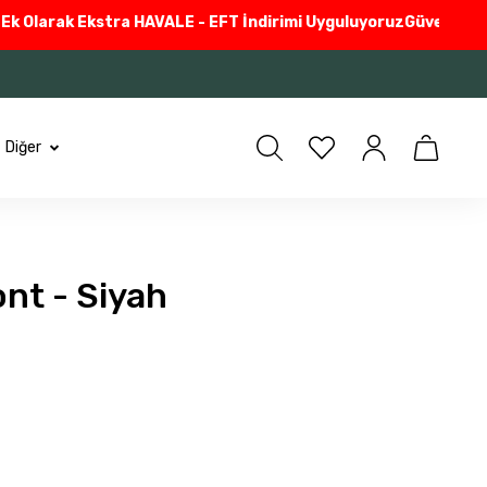
larak Ekstra HAVALE - EFT İndirimi Uyguluyoruz
Güvenli Alışveri
Diğer
ont - Siyah