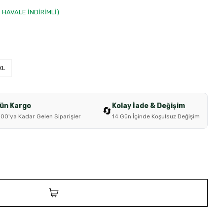
0 HAVALE İNDİRİMLİ)
XL
Gün Kargo
Kolay İade & Değişim
🔄
:00'ya Kadar Gelen Siparişler
14 Gün İçinde Koşulsuz Değişim
SEPETE EKLE