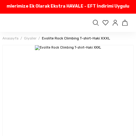
irimlerimize Ek Olarak Ekstra HAVALE - EFT İndirimi Uyguluyor
Anasayfa
Giysiler
Evolite Rock Climbing T-shirt-Haki XXXL