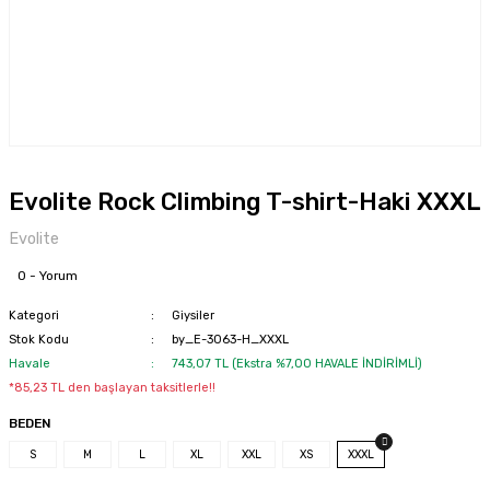
Evolite Rock Climbing T-shirt-Haki XXXL
Evolite
0 - Yorum
Kategori
Giysiler
Stok Kodu
by_E-3063-H_XXXL
Havale
743,07 TL (Ekstra %7,00 HAVALE İNDİRİMLİ)
*85,23 TL den başlayan taksitlerle!!
BEDEN
S
M
L
XL
XXL
XS
XXXL