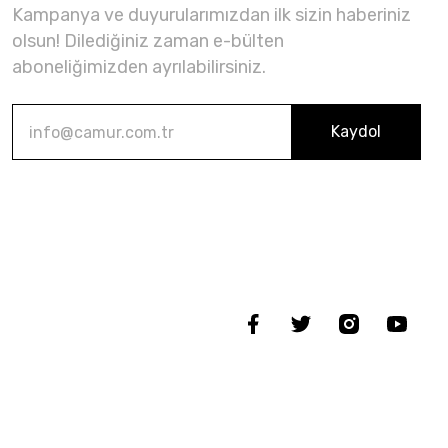
Kampanya ve duyurularımızdan ilk sizin haberiniz
olsun! Dilediğiniz zaman e-bülten
aboneliğimizden ayrılabilirsiniz.
Kaydol