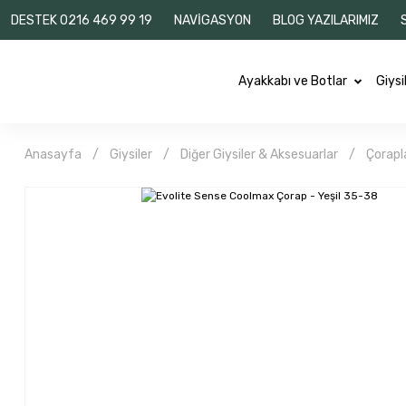
DESTEK 0216 469 99 19
NAVİGASYON
BLOG YAZILARIMIZ
Ayakkabı ve Botlar
Giysi
Anasayfa
Giysiler
Diğer Giysiler & Aksesuarlar
Çorapl