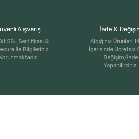
üvenli Alışveriş
İade & Değişi
it SSL Sertifikası &
Aldığınız Ürünleri 
cure İle Bilgileriniz
İçerisinde Ücretsiz 
Korunmaktadır.
Değişim/İade
Yapabilirsiniz.