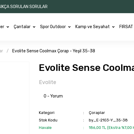
SIKÇA SORULAN SORULAR
ler
Çantalar
Spor Outdoor
Kamp ve Seyahat
FIRSAT
ar
Evolite Sense Coolmax Çorap - Yeşil 35-38
Evolite Sense Coolma
Evolite
0 - Yorum
Kategori
Çoraplar
Stok Kodu
by_E-2103-Y_35-38
Havale
186,00 TL (Ekstra %7,00