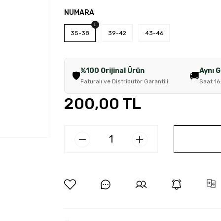
NUMARA
35-38
39-42
43-46
%100 Orijinal Ürün
Aynı 
🛡️
🚚
Faturalı ve Distribütör Garantili
Saat 16
200,00 TL