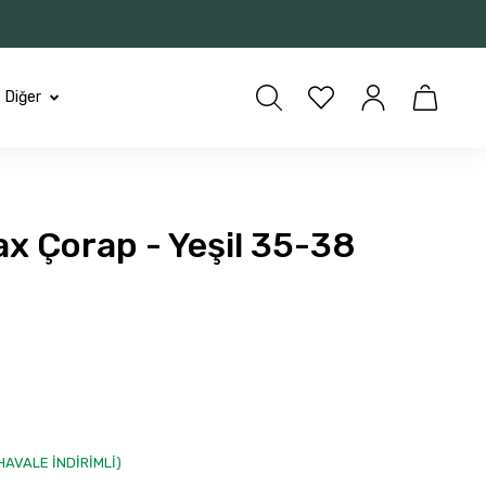
Diğer
x Çorap - Yeşil 35-38
 HAVALE İNDİRİMLİ)