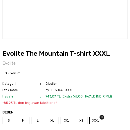
Evolite The Mountain T-shirt XXXL
Evolite
0 - Yorum
Kategori
Giysiler
Stok Kodu
by_E-3066_XXXL
Havale
743,07 TL (Ekstra %7,00 HAVALE İNDİRİMLİ)
*85,23 TL den başlayan taksitlerle!!
BEDEN
S
M
L
XL
XXL
XS
XXXL