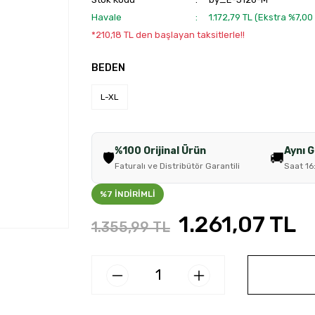
Havale
1.172,79 TL (Ekstra %7,0
*210,18 TL den başlayan taksitlerle!!
BEDEN
L-XL
%100 Orijinal Ürün
Aynı 
🛡️
🚚
Faturalı ve Distribütör Garantili
Saat 16
%7 İNDİRİMLİ
1.261,07 TL
1.355,99 TL