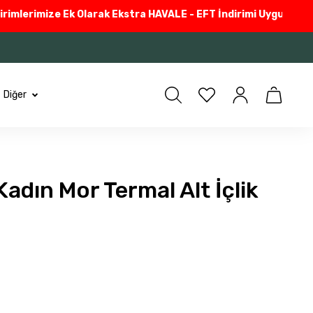
lerimize Ek Olarak Ekstra HAVALE - EFT İndirimi Uyguluyoruz
Güv
Diğer
adın Mor Termal Alt İçlik