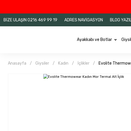
BİZE ULAŞIN 0216 469 99 19
ADRES NAVİGASYON
BLOG YAZI
Ayakkabı ve Botlar
Giysi
Anasayfa
Giysiler
Kadın
İçlikler
Evolite Thermowea