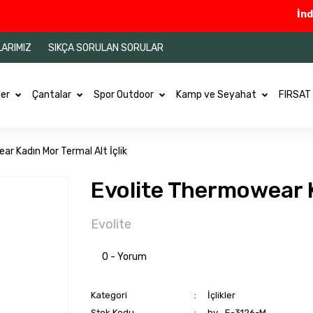
İndirim
LARIMIZ
SIKÇA SORULAN SORULAR
ler
Çantalar
Spor Outdoor
Kamp ve Seyahat
FIRSAT
r Kadın Mor Termal Alt İçlik
Evolite Thermowear K
Evolite
0 - Yorum
Kategori
İçlikler
Stok Kodu
by_E-3126-M