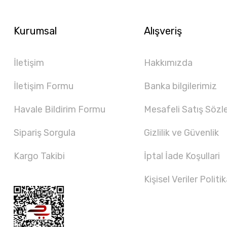
Kurumsal
Alışveriş
İletişim
Hakkımızda
İletişim Formu
Banka bilgilerimiz
Havale Bildirim Formu
Mesafeli Satış Sözl
Sipariş Sorgula
Gizlilik ve Güvenlik
Kargo Takibi
İptal İade Koşullari
Kişisel Veriler Politik