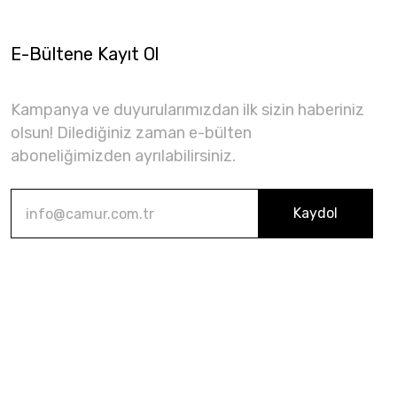
E-Bültene Kayıt Ol
Kampanya ve duyurularımızdan ilk sizin haberiniz
olsun! Dilediğiniz zaman e-bülten
aboneliğimizden ayrılabilirsiniz.
Kaydol