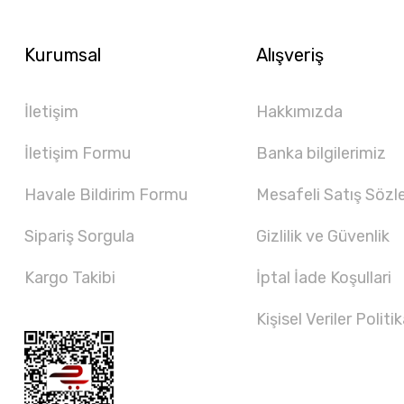
Kurumsal
Alışveriş
İletişim
Hakkımızda
İletişim Formu
Banka bilgilerimiz
Havale Bildirim Formu
Mesafeli Satış Sözl
Sipariş Sorgula
Gizlilik ve Güvenlik
Kargo Takibi
İptal İade Koşullari
Kişisel Veriler Politik