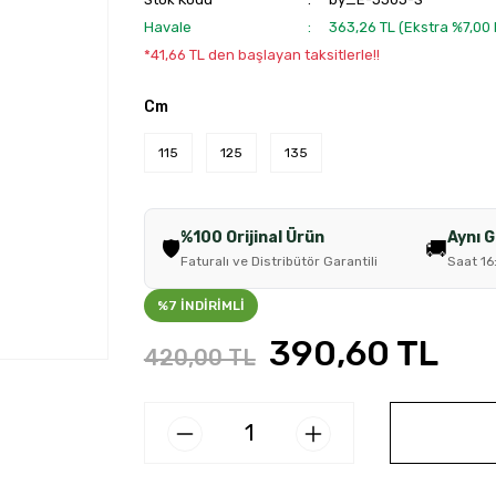
Havale
363,26 TL (Ekstra %7,00
*41,66 TL den başlayan taksitlerle!!
Cm
115
125
135
%100 Orijinal Ürün
Aynı 
🛡️
🚚
Faturalı ve Distribütör Garantili
Saat 16
%7 İNDİRİMLİ
390,60 TL
420,00 TL