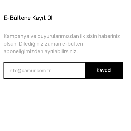
E-Bültene Kayıt Ol
Kampanya ve duyurularımızdan ilk sizin haberiniz
olsun! Dilediğiniz zaman e-bülten
aboneliğimizden ayrılabilirsiniz.
Kaydol