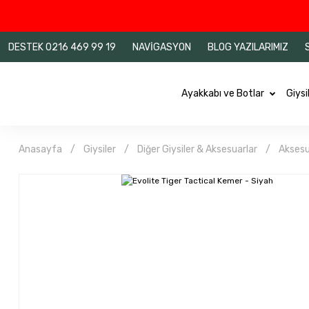
DESTEK 0216 469 99 19
NAVİGASYON
BLOG YAZILARIMIZ
Ayakkabı ve Botlar
Giysi
Anasayfa
Giysiler
Diğer Giysiler & Aksesuarlar
Aksesu