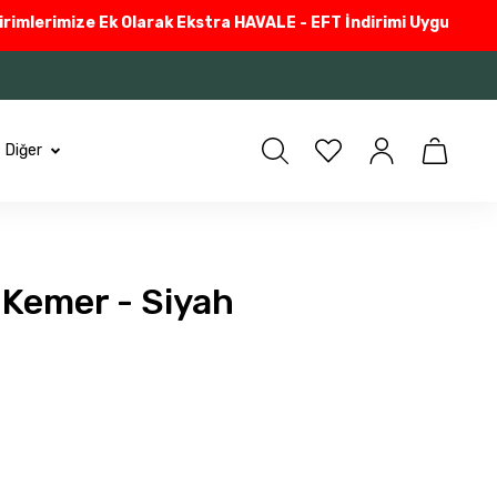
lerimize Ek Olarak Ekstra HAVALE - EFT İndirimi Uyguluyoruz
Güv
Diğer
l Kemer - Siyah