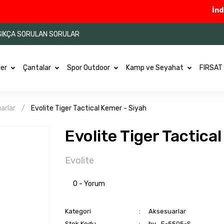
İndirim
SIKÇA SORULAN SORULAR
ler
Çantalar
Spor Outdoor
Kamp ve Seyahat
FIRSAT
arlar
Evolite Tiger Tactical Kemer - Siyah
Evolite Tiger Tactica
Evolite
0 - Yorum
Kategori
Aksesuarlar
Stok Kodu
by_E-5505-S