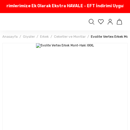
dirimlerimize Ek Olarak Ekstra HAVALE - EFT İndirimi Uyguluyo
Anasayfa
Giysiler
Erkek
Ceketler ve Montlar
Evolite Vertex Erkek Mo