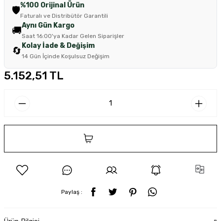
%100 Orijinal Ürün
🛡️
Faturalı ve Distribütör Garantili
Aynı Gün Kargo
🚚
Saat 16:00'ya Kadar Gelen Siparişler
Kolay İade & Değişim
🔄
14 Gün İçinde Koşulsuz Değişim
5.152,51 TL
SEPETE EKLE
Paylaş :