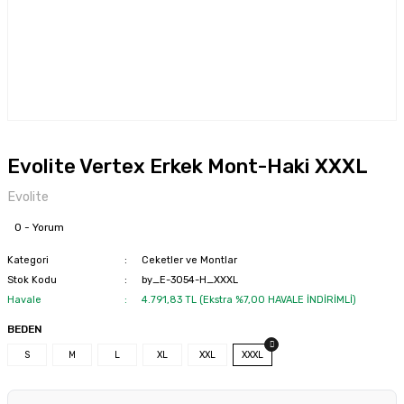
Evolite Vertex Erkek Mont-Haki XXXL
Evolite
0 - Yorum
Kategori
Ceketler ve Montlar
Stok Kodu
by_E-3054-H_XXXL
Havale
4.791,83 TL (Ekstra %7,00 HAVALE İNDİRİMLİ)
BEDEN
S
M
L
XL
XXL
XXXL