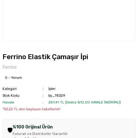
Ferrino Elastik Çamaşır İpi
Ferrino
0 - Yorum
Kategori
İpler
Stok Kodu
by_78329
Havale
287,41 TL (Ekstra %10,00 HAVALE İNDİRİMLİ)
*53,22 TL den başlayan taksitlerle!!
%100 Orijinal Ürün
🛡️
Faturalı ve Distribütör Garantili