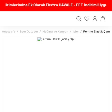
ndirimlerimize Ek Olarak Ekstra HAVALE - EFT İndirimi Uyguluy
Anasayfa
Spor Outdoor
Mağara ve Kanyon
İpler
Ferrino Elastik Çamaş