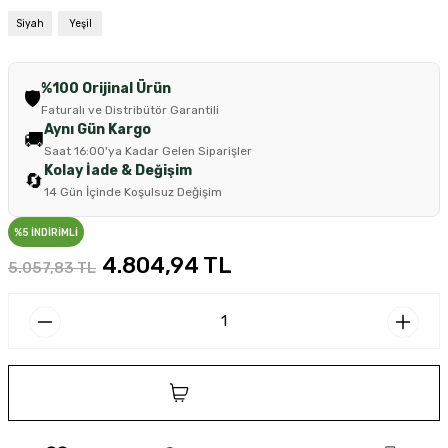
Siyah
Yeşil
%100 Orijinal Ürün
🛡️
Faturalı ve Distribütör Garantili
Aynı Gün Kargo
🚚
Saat 16:00'ya Kadar Gelen Siparişler
Kolay İade & Değişim
🔄
14 Gün İçinde Koşulsuz Değişim
%5 İNDİRİMLİ
4.804,94 TL
5.057,83 TL
SEPETE EKLE