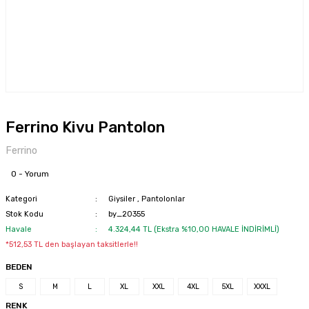
Ferrino Kivu Pantolon
Ferrino
0 - Yorum
Kategori
Giysiler
,
Pantolonlar
Stok Kodu
by_20355
Havale
4.324,44 TL (Ekstra %10,00 HAVALE İNDİRİMLİ)
*512,53 TL den başlayan taksitlerle!!
BEDEN
S
M
L
XL
XXL
4XL
5XL
XXXL
RENK