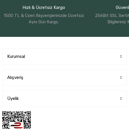
Hızlı & Ücretsiz Kargo
Güvenli
1500 TL & Üzeri Alışverişlerinizde Ücretsiz
256Bit SSL Sertif
Aynı Gün Kargo.
Bilgileriniz
Kurumsal
Alışveriş
Üyelik