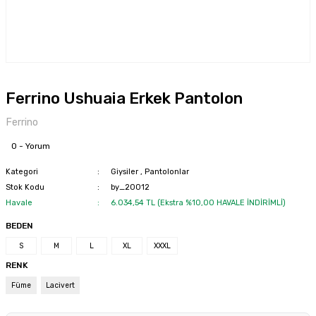
Ferrino Ushuaia Erkek Pantolon
Ferrino
0 - Yorum
Kategori
Giysiler
,
Pantolonlar
Stok Kodu
by_20012
Havale
6.034,54 TL (Ekstra %10,00 HAVALE İNDİRİMLİ)
BEDEN
S
M
L
XL
XXXL
RENK
Füme
Lacivert