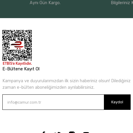
Aynı Gün Kargo.
Bilgileriniz
E-Bültene Kayıt Ol
Kampanya ve duyurularımızdan ilk sizin haberiniz olsun! Dilediğiniz
zaman e-bülten aboneliğimizden ayrılabilirsiniz.
Kaydol