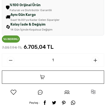
%100 Orijinal Ürün
🛡️
Faturalı ve Distribütör Garantili
Aynı Gün Kargo
🚚
Saat 16:00'ya Kadar Gelen Siparişler
Kolay İade & Değişim
🔄
14 Gün İçinde Koşulsuz Değişim
%5 İNDİRİMLİ
6.705,04 TL
7.057,94 TL
SEPETE EKLE
Paylaş :