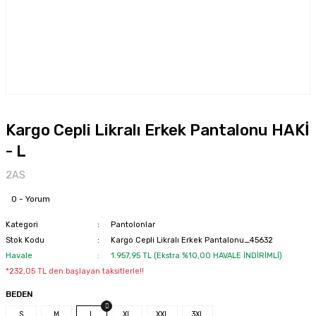
Kargo Cepli Likralı Erkek Pantalonu HAKİ
- L
2AS
0 - Yorum
Kategori
Pantolonlar
Stok Kodu
Kargo Cepli Likralı Erkek Pantalonu_45632
Havale
1.957,95 TL (Ekstra %10,00 HAVALE İNDİRİMLİ)
*232,05 TL den başlayan taksitlerle!!
BEDEN
S
M
L
XL
XXL
3XL