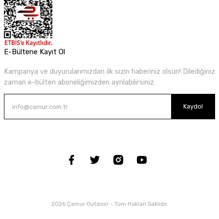
E-Bültene Kayıt Ol
Kampanya ve duyurularımızdan ilk sizin haberiniz olsun! Dilediğiniz
zaman e-bülten aboneliğimizden ayrılabilirsiniz.
Kaydol
2026 Çamur Outdoor - Tüm Hakları Saklıdır.