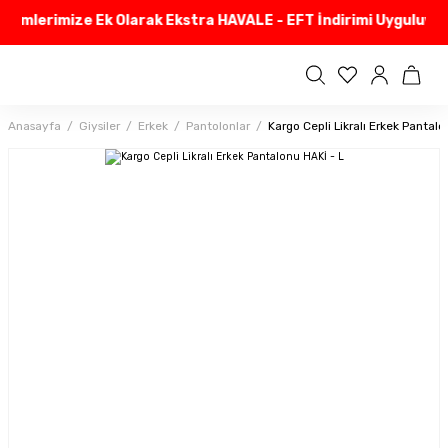
rimlerimize Ek Olarak Ekstra HAVALE - EFT İndirimi Uyguluyoru
Anasayfa
Giysiler
Erkek
Pantolonlar
Kargo Cepli Likralı Erkek Pantalo