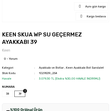
Aynı gün kargo
Kargo bedava
KEEN SKUA WP SU GEÇERMEZ
AYAKKABI 39
Keen
0 - Yorum
Kategori
Ayakkabı ve Botlar
,
Keen Ayakkabı Bot Sandalet
Stok Kodu
1029539_254
Havale
3.079,30 TL (Ekstra %30,00 HAVALE İNDİRİMLİ)
NUMARA
38
39
%100 Orijinal Ürün