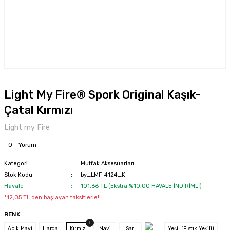
Light My Fire® Spork Original Kaşık-
Çatal Kırmızı
Light my Fire
0 - Yorum
Kategori
Mutfak Aksesuarları
Stok Kodu
by_LMF-4124_K
Havale
101,66 TL (Ekstra %10,00 HAVALE İNDİRİMLİ)
*12,05 TL den başlayan taksitlerle!!
RENK
Açık Mavi
Hardal
Kırmızı
Mavi
Sarı
Yeşil (Fıstık Yeşili)