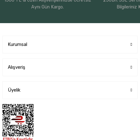
1500 TL & Üzeri Alışverişlerinizde Ücretsiz
256Bit SSL Sertif
Aynı Gün Kargo.
Bilgileriniz
Kurumsal
Alışveriş
Üyelik