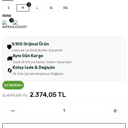
S
M
L
XL
XXL
RENK
%100 Orijinal Ürün
🛡️
Faturalı ve Distribütör Garantili
Aynı Gün Kargo
🚚
Saat 16:00'ya Kadar Gelen Siparişler
Kolay İade & Değişim
🔄
14 Gün İçinde Koşulsuz Değişim
%5 İNDİRİMLİ
2.374,05 TL
2.499,00 TL