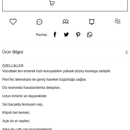
SEPETE EKLE
Paylaş :
Ürün Bilgisi
ÖZELLİKLER
Vücuttaki teri emerek hızlı kuruyabilen yüksek düzey kumaşa sahiptir.
FlexTec teknolojisi ile geniş hareket özgürlüğü sağlar.
Diz kısmında havalandırma detayları,
Uzun ömürlü ve dayanıklıdır.
Sol bacakta fermuarlı cep,
Klipsli bel kemeri,
Açık ön el cepleri,
Arka da cırtlı cep bulunmaktadır.