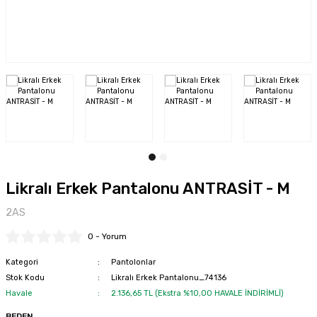
ları
Şapka ve Bereler
 ve Çaydanlıklar
Yağmurluk ve Pançolar
Tabletler
Likralı Erkek Pantalonu ANTRASİT - M
2AS
0 - Yorum
Kategori
Pantolonlar
Stok Kodu
Likralı Erkek Pantalonu_74136
Havale
2.136,65 TL (Ekstra %10,00 HAVALE İNDİRİMLİ)
BEDEN