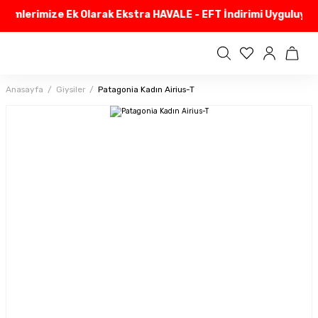
irimlerimize Ek Olarak Ekstra HAVALE - EFT İndirimi Uyguluyoru
Anasayfa
Giysiler
Patagonia Kadın Airius-T