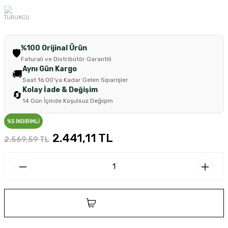
%100 Orijinal Ürün
🛡️
Faturalı ve Distribütör Garantili
Aynı Gün Kargo
🚚
Saat 16:00'ya Kadar Gelen Siparişler
Kolay İade & Değişim
🔄
14 Gün İçinde Koşulsuz Değişim
%5 İNDİRİMLİ
2.441,11 TL
2.569,59 TL
SEPETE EKLE