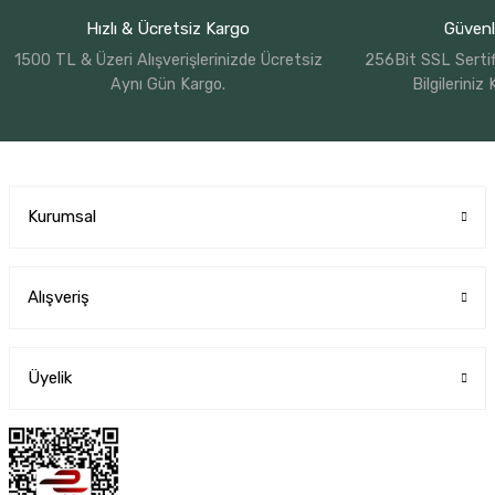
Hızlı & Ücretsiz Kargo
Güvenli
1500 TL & Üzeri Alışverişlerinizde Ücretsiz
256Bit SSL Sertif
Aynı Gün Kargo.
Bilgileriniz
Kurumsal
Alışveriş
Üyelik