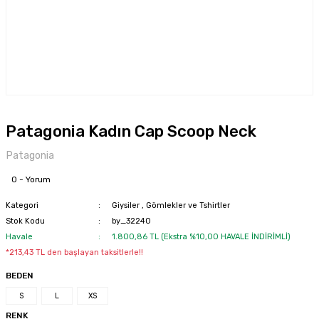
Patagonia Kadın Cap Scoop Neck
Patagonia
0 - Yorum
Kategori
Giysiler
,
Gömlekler ve Tshirtler
Stok Kodu
by_32240
Havale
1.800,86 TL (Ekstra %10,00 HAVALE İNDİRİMLİ)
*213,43 TL den başlayan taksitlerle!!
BEDEN
S
L
XS
RENK