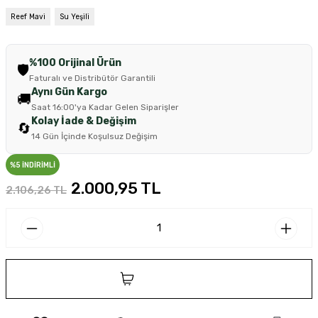
Reef Mavi
Su Yeşili
%100 Orijinal Ürün
🛡️
Faturalı ve Distribütör Garantili
Aynı Gün Kargo
🚚
Saat 16:00'ya Kadar Gelen Siparişler
Kolay İade & Değişim
🔄
14 Gün İçinde Koşulsuz Değişim
%5 İNDİRİMLİ
2.000,95 TL
2.106,26 TL
SEPETE EKLE