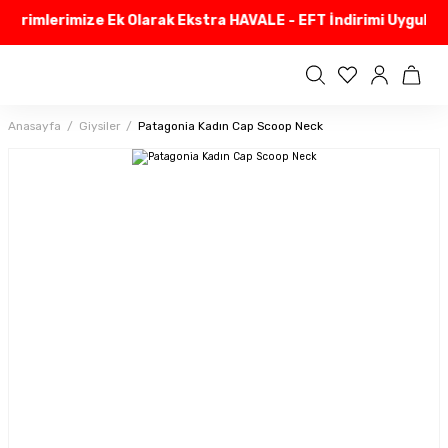
dirimlerimize Ek Olarak Ekstra HAVALE - EFT İndirimi Uyguluyo
Anasayfa
Giysiler
Patagonia Kadın Cap Scoop Neck