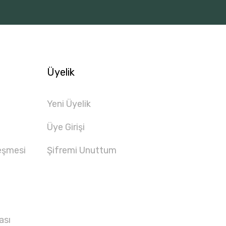
Üyelik
Yeni Üyelik
Üye Girişi
eşmesi
Şifremi Unuttum
ası