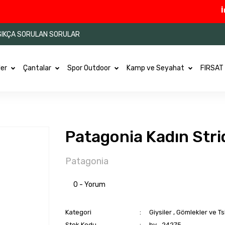
İndir
SIKÇA SORULAN SORULAR
ler
Çantalar
Spor Outdoor
Kamp ve Seyahat
FIRSAT
Patagonia Kadın Stri
Patagonia
0 - Yorum
Kategori
Giysiler
,
Gömlekler ve Tsh
Stok Kodu
by_24275