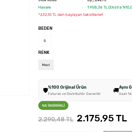
Havale
1.958,36 TL (Ekstra %10
*232,10 TL den başlayan taksitlerle!!
BEDEN
S
RENK
Mavi
%100 Orijinal Ürün
Aynı 
🛡️
🚚
Faturalı ve Distribütör Garantili
Saat 16
%5 İNDİRİMLİ
2.175,95 TL
2.290,48 TL