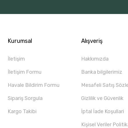
Kurumsal
Alışveriş
İletişim
Hakkımızda
İletişim Formu
Banka bilgilerimiz
Havale Bildirim Formu
Mesafeli Satış Sözl
Sipariş Sorgula
Gizlilik ve Güvenlik
Kargo Takibi
İptal İade Koşullari
Kişisel Veriler Politik