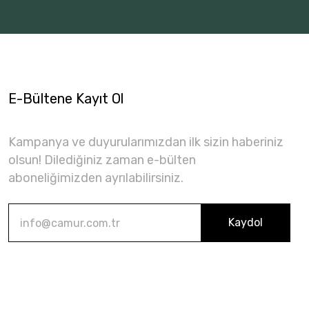
E-Bültene Kayıt Ol
Kampanya ve duyurularımızdan ilk sizin haberiniz
olsun! Dilediğiniz zaman e-bülten
aboneliğimizden ayrılabilirsiniz.
Kaydol