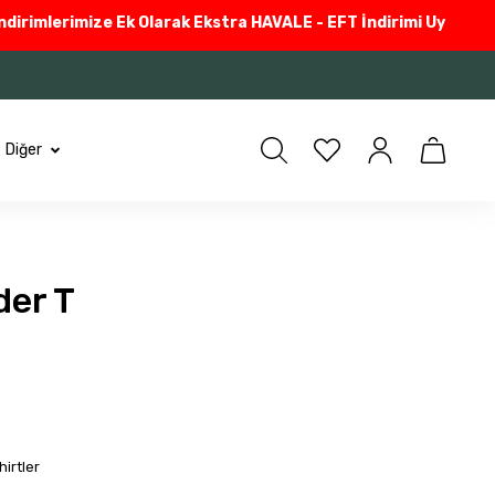
imlerimize Ek Olarak Ekstra HAVALE - EFT İndirimi Uyguluyoruz
G
Diğer
der T
irtler