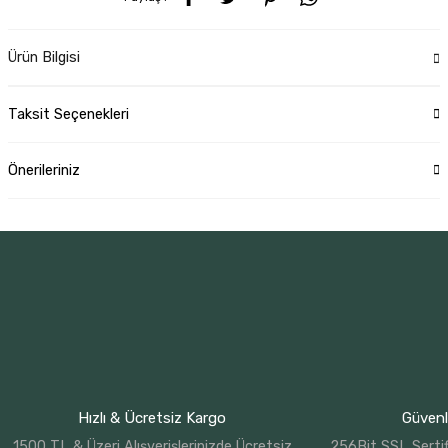
Ürün Bilgisi
Taksit Seçenekleri
Önerileriniz
Hızlı & Ücretsiz Kargo
Güvenli
1500 TL & Üzeri Alışverişlerinizde Ücretsiz
256Bit SSL Sertif