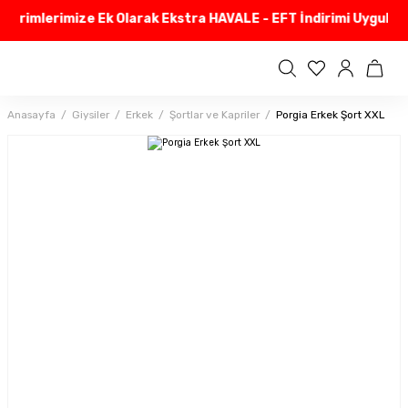
dirimlerimize Ek Olarak Ekstra HAVALE - EFT İndirimi Uyguluyo
Anasayfa
Giysiler
Erkek
Şortlar ve Kapriler
Porgia Erkek Şort XXL