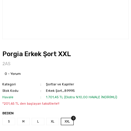
Porgia Erkek Şort XXL
2AS
0 - Yorum
Kategori
Şortlar ve Kapriler
Stok Kodu
Erkek Şort_89995
Havale
1.701,45 TL (Ekstra %10,00 HAVALE İNDİRİMLİ)
*201,65 TL den başlayan taksitlerle!!
BEDEN
S
M
L
XL
XXL