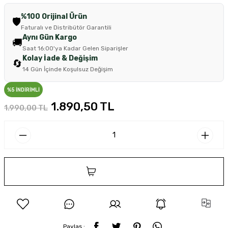
%100 Orijinal Ürün
🛡️
Faturalı ve Distribütör Garantili
Aynı Gün Kargo
🚚
Saat 16:00'ya Kadar Gelen Siparişler
Kolay İade & Değişim
🔄
14 Gün İçinde Koşulsuz Değişim
%5 İNDİRİMLİ
1.890,50 TL
1.990,00 TL
SEPETE EKLE
Paylaş :