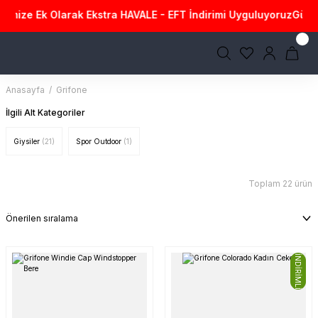
ize Ek Olarak Ekstra HAVALE - EFT İndirimi Uyguluyoruz
Güvenli A
Anasayfa
Grifone
İlgili Alt Kategoriler
Giysiler
(21)
Spor Outdoor
(1)
Toplam 22 ürün
İNDİRİMLİ