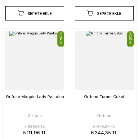
SEPETE EKLE
SEPETE EKLE
İNDİRİMLİ
İNDİRİMLİ
Grifone Magpie Lady Pantolon
Grifone Turner Ceket
Grifone
Grifone
5.381,01 TL
6.678,27 TL
5.111,96 TL
6.344,35 TL