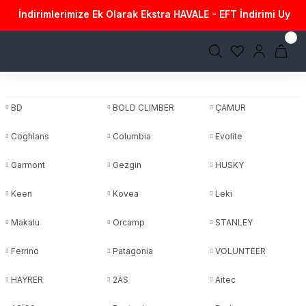
İndirimlerimize Ek Olarak Ekstra HAVALE - EFT İndirimi Uygul
BD
BOLD CLIMBER
ÇAMUR
Coghlans
Columbia
Evolite
Garmont
Gezgin
HUSKY
Keen
Kovea
Leki
Makalu
Orcamp
STANLEY
Ferrino
Patagonia
VOLUNTEER
HAYRER
2AS
Aitec