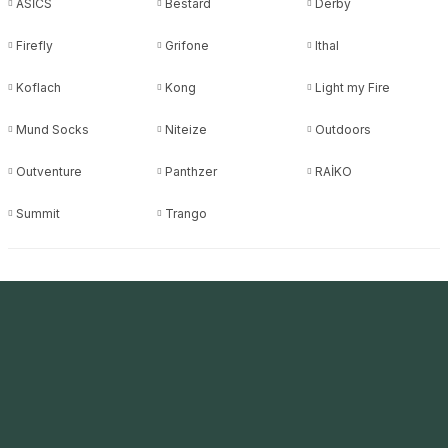
ASİCS
Bestard
Derby
Firefly
Grifone
Ithal
Koflach
Kong
Light my Fire
Mund Socks
Niteize
Outdoors
Outventure
Panthzer
RAİKO
Summit
Trango